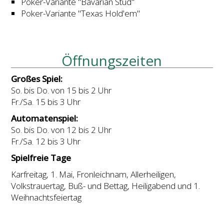
Poker-Variante "Bavarian Stud"
Poker-Variante "Texas Hold'em"
Öffnungszeiten
Großes Spiel:
So. bis Do. von 15 bis 2 Uhr
Fr./Sa. 15 bis 3 Uhr
Automatenspiel:
So. bis Do. von 12 bis 2 Uhr
Fr./Sa. 12 bis 3 Uhr
Spielfreie Tage
Karfreitag, 1. Mai, Fronleichnam, Allerheiligen,
Volkstrauertag, Buß- und Bettag, Heiligabend und 1.
Weihnachtsfeiertag