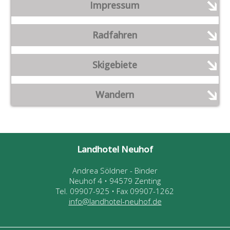
Impressum
Radfahren
Skigebiete
Wandern
Landhotel Neuhof
Andrea Söldner - Binder
Neuhof 4 • 94579 Zenting
Tel. 09907-925 • Fax 09907-1262
info@landhotel-neuhof.de