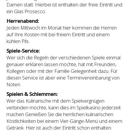
Damen statt. Hierbei ist enthalten der freie Eintritt und
ein Glas Prosecco.
Herrenabend:
Jeden Mittwoch im Monat hier kommen die Herren
auf Ihre Kosten mit bei freiem Eintritt und einem
kühlen Pils.
Spiele-Service:
Wer sich die Regeln der verschiedenen Spiele einmal
genauer erklären lassen möchte, hat mit Freunden,
Kollegen oder mit der Familie Gelegenheit dazu. Für
diesen Service ist aber eine Terminvereinbarung von
Nöten.
Spielen & Schlemmen:
Wer das Kulinarische mit dem Spielvergnügen
verbinden möchte, kann dies im Spielkasino jederzeit
machen Genießen Sie die herrlichen kulinarischen
Köstlichkeiten bei einem Vier-Gänge-Menü und einem
Getränk. Hier ist auch der Eintritt schon enthalten.